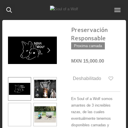
Ir
al
contenido
principal
Preservación
Responsable
Proxima camada
MXN 15,000.00
Deshabilitado
En Soul of a Wolf somos
amantes de 3 increibles
razas, de las cuales
eventuálmente tenemos
disponibles camadas y